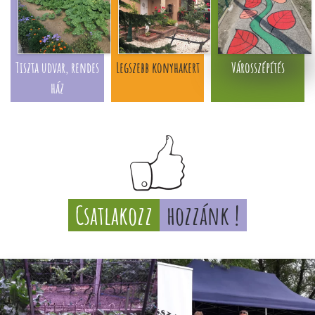
Tiszta udvar, rendes
Legszebb konyhakert
Városszépítés
ház
Csatlakozz
hozzánk !