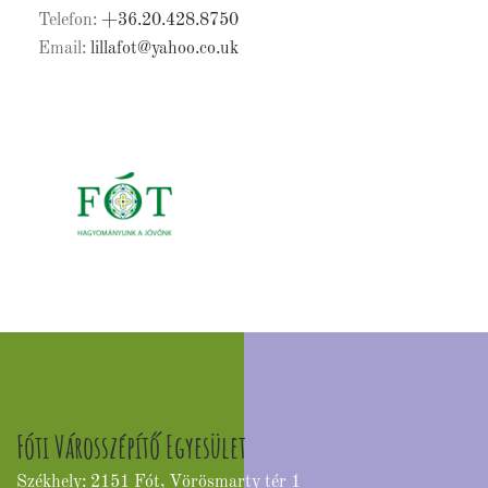
Telefon:
+36.20.428.8750
Email:
lillafot@yahoo.co.uk
Fóti Városszépítő Egyesület
Székhely: 2151 Fót, Vörösmarty tér 1