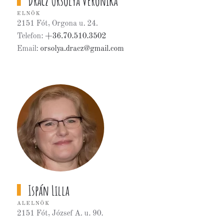
Drácz Orsolya Veronika
ELNÖK
2151 Fót, Orgona u. 24.
Telefon:
+36.70.510.3502
Email:
orsolya.dracz@gmail.com
Ispán Lilla
ALELNÖK
2151 Fót, József A. u. 90.