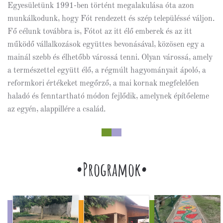
Egyesületünk 1991-ben történt megalakulása óta azon
munkálkodunk, hogy Fót rendezett és szép településsé váljon.
Fő célunk továbbra is, Fótot az itt élő emberek és az itt
működő vállalkozások együttes bevonásával, közösen egy a
mainál szebb és élhetőbb várossá tenni. Olyan várossá, amely
a természettel együtt élő, a régmúlt hagyományait ápoló, a
reformkori értékeket megőrző, a mai kornak megfelelően
haladó és fenntartható módon fejlődik, amelynek építőeleme
az egyén, alappillére a család.
•Programok•