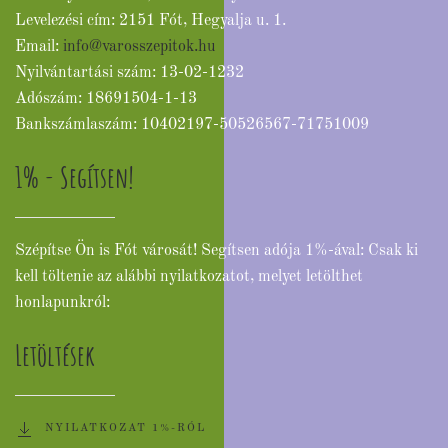
Levelezési cím: 2151 Fót, Hegyalja u. 1.
Email:
info@varosszepitok.hu
Nyilvántartási szám: 13-02-1232
Adószám: 18691504-1-13
Bankszámlaszám: 10402197-50526567-71751009
1% - Segítsen!
Szépítse Ön is Fót városát! Segítsen adója 1%-ával: Csak ki
kell töltenie az alábbi nyilatkozatot, melyet letölthet
honlapunkról:
Letöltések
NYILATKOZAT 1%-RÓL